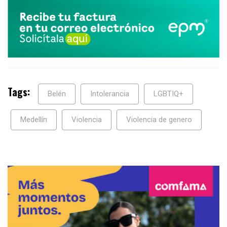
Tags:
Belén
Intolerancia
LGBTIQ+
Medellín
Violencia
Violencia de genero