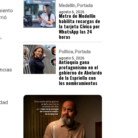
Medellín
Portada
miento
agosto 6, 2026
Metro de Medellín
rió
habilita recargas de
la tarjeta Cívica por
WhatsApp las 24
horas
,
Política
Portada
agosto 5, 2026
Antioquia gana
protagonismo en el
encias
gobierno de Abelardo
de la Espriella con
los nombramientos
idad