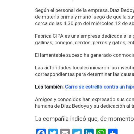
Según el personal de la empresa, Díaz Bed
de materia prima y murió luego de que la su
cerca de las 4:30 pm del miércoles 12 de abri
Fabrica CIPA es una empresa dedicada a la 
gallinas, conejos, cerdos, perros y gatos, en
El lamentable suceso ha generado conmoción 
Las autoridades locales iniciaron las invest
correspondientes para determinar las causas
Lea también:
Carro se estrelló contra un hi
Amigos y conocidos han expresado sus condo
humana de Díaz Bedoya y su dedicación al t
La compañia indicó que, de momento, 
Facebook
Twitter
Email
Telegram
LinkedIn
Whats
Com