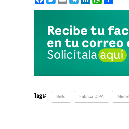
Tags:
Bello
Fabrica CIPA
Medell