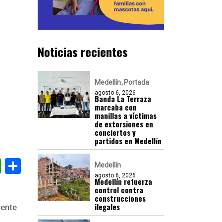
Noticias recientes
Medellín
Portada
agosto 6, 2026
Banda La Terraza
marcaba con
manillas a víctimas
de extorsiones en
conciertos y
partidos en Medellín
gram
nkedIn
WhatsApp
Compartir
Medellín
agosto 6, 2026
Medellín refuerza
control contra
construcciones
ilegales
mente