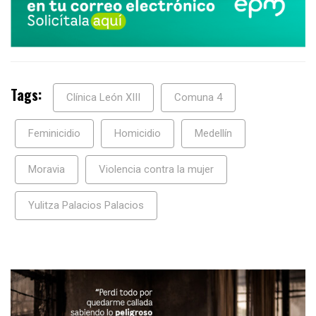
Tags:
Clínica León XIII
Comuna 4
Feminicidio
Homicidio
Medellín
Moravia
Violencia contra la mujer
Yulitza Palacios Palacios