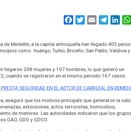
Facebook
Twitter
Email
Tele
Li
a de Medellín, a la capital antioqueña han llegado 405 perso
ipios como: Ituango, Turbo, Briceño, San Pablo, Valdivia y
.
lín llegaron 208 mujeres y 197 hombres, lo que generó un
, cuando se registraron en el mismo periodo 167 casos.
 PRESTA SEGURIDAD EN EL AETCR DE CARRIZAL EN REMED
da, aseguró que los motivos principals que generaron la sali
amenazas, extorsiones, actos terroristas, homicidios,
miento de menores. Las autoridades indicaron que los grupo
 los GAO, GDO y GDCO.