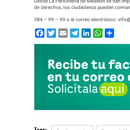
Desde La Personería de Medellín se han imp
de derechos, los ciudadanos pueden comunic
384 – 99 – 99 o al correo electrónico: info
Facebook
Twitter
Email
Telegram
LinkedIn
Whats
Com
Tags: