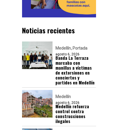
Noticias recientes
Medellín
Portada
agosto 6, 2026
Banda La Terraza
marcaba con
manillas a víctimas
de extorsiones en
conciertos y
partidos en Medellín
Medellín
agosto 6, 2026
Medellín refuerza
control contra
construcciones
ilegales