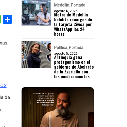
Medellín
Portada
agosto 6, 2026
Metro de Medellín
gram
nkedIn
WhatsApp
Compartir
habilita recargas de
la tarjeta Cívica por
WhatsApp las 24
horas
nas,
Política
Portada
agosto 5, 2026
Antioquia gana
protagonismo en el
gobierno de Abelardo
de la Espriella con
los nombramientos
IOS
da de
s