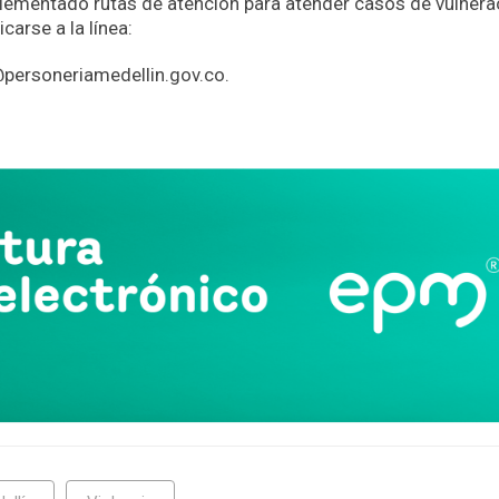
lementado rutas de atención para atender casos de vulnera
arse a la línea:
@personeriamedellin.gov.co.
App
partir