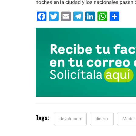
noches en la ciudad y los nacionales pasan 
Facebook
Twitter
Email
Telegram
LinkedIn
Whats
Com
Tags:
devolucion
dinero
Medell