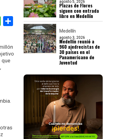
agosto 5, 2026
Plazas de Flores
siguen con entrada
libre en Medellín
gram
nkedIn
WhatsApp
Compartir
Medellín
agosto 3, 2026
Medellín reunió a
960 ajedrecistas de
millón
30 países en el
jetivo
Panamericano de
n que
Juventud
,
mbia.
 otras
ez