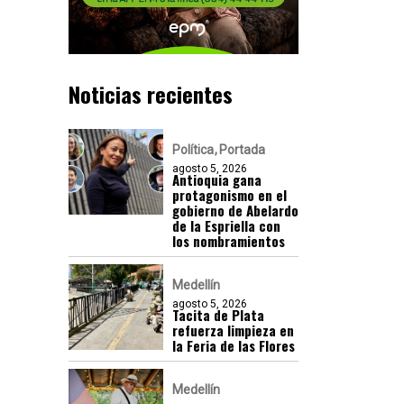
Noticias recientes
Política
Portada
agosto 5, 2026
Antioquia gana
protagonismo en el
gobierno de Abelardo
de la Espriella con
los nombramientos
Medellín
agosto 5, 2026
Tacita de Plata
refuerza limpieza en
la Feria de las Flores
Medellín