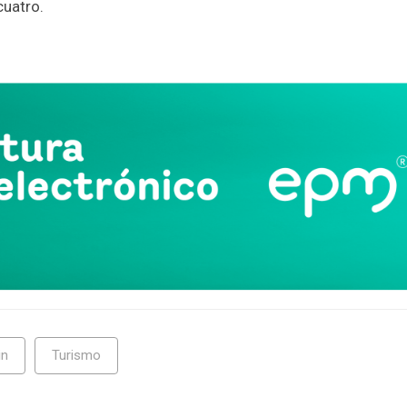
cuatro.
App
partir
in
Turismo