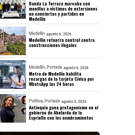
Banda La Terraza marcaba con
manillas a víctimas de extorsiones
en conciertos y partidos en
Medellín
Medellín
agosto 6, 2026
Medellín refuerza control contra
construcciones ilegales
Medellín
Portada
agosto 6, 2026
Metro de Medellín habilita
recargas de la tarjeta Cívica por
WhatsApp las 24 horas
Política
Portada
agosto 5, 2026
Antioquia gana protagonismo en el
gobierno de Abelardo de la
Espriella con los nombramientos