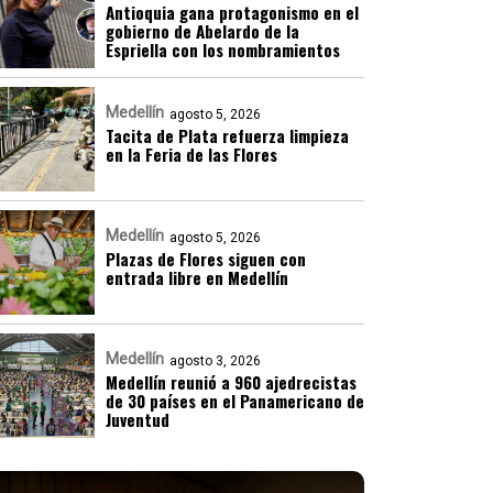
Antioquia gana protagonismo en el
gobierno de Abelardo de la
Espriella con los nombramientos
Medellín
agosto 5, 2026
Tacita de Plata refuerza limpieza
en la Feria de las Flores
Medellín
agosto 5, 2026
Plazas de Flores siguen con
entrada libre en Medellín
Medellín
agosto 3, 2026
Medellín reunió a 960 ajedrecistas
de 30 países en el Panamericano de
Juventud