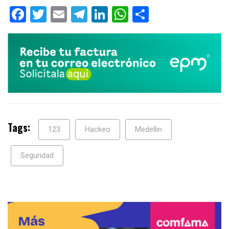
Facebook
Twitter
Email
Telegram
LinkedIn
WhatsApp
Compartir
Tags:
123
Hackeo
Medellin
Seguridad