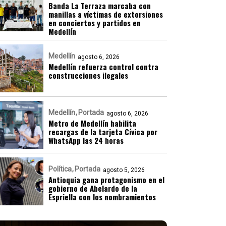
Banda La Terraza marcaba con
manillas a víctimas de extorsiones
en conciertos y partidos en
Medellín
Medellín
agosto 6, 2026
Medellín refuerza control contra
construcciones ilegales
Medellín
Portada
agosto 6, 2026
Metro de Medellín habilita
recargas de la tarjeta Cívica por
WhatsApp las 24 horas
Política
Portada
agosto 5, 2026
Antioquia gana protagonismo en el
gobierno de Abelardo de la
Espriella con los nombramientos