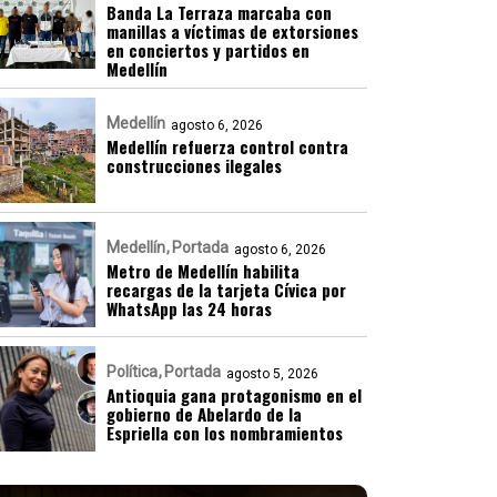
Banda La Terraza marcaba con
manillas a víctimas de extorsiones
en conciertos y partidos en
Medellín
Medellín
agosto 6, 2026
Medellín refuerza control contra
construcciones ilegales
Medellín
Portada
agosto 6, 2026
Metro de Medellín habilita
recargas de la tarjeta Cívica por
WhatsApp las 24 horas
Política
Portada
agosto 5, 2026
Antioquia gana protagonismo en el
gobierno de Abelardo de la
Espriella con los nombramientos